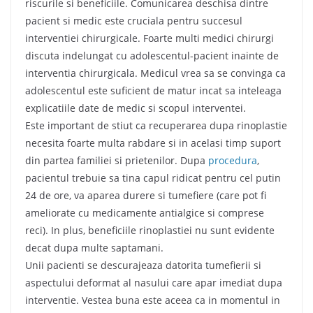
riscurile si beneficiile. Comunicarea deschisa dintre
pacient si medic este cruciala pentru succesul
interventiei chirurgicale. Foarte multi medici chirurgi
discuta indelungat cu adolescentul-pacient inainte de
interventia chirurgicala. Medicul vrea sa se convinga ca
adolescentul este suficient de matur incat sa inteleaga
explicatiile date de medic si scopul interventei.
Este important de stiut ca recuperarea dupa rinoplastie
necesita foarte multa rabdare si in acelasi timp suport
din partea familiei si prietenilor. Dupa
procedura
,
pacientul trebuie sa tina capul ridicat pentru cel putin
24 de ore, va aparea durere si tumefiere (care pot fi
ameliorate cu medicamente antialgice si comprese
reci). In plus, beneficiile rinoplastiei nu sunt evidente
decat dupa multe saptamani.
Unii pacienti se descurajeaza datorita tumefierii si
aspectului deformat al nasului care apar imediat dupa
interventie. Vestea buna este aceea ca in momentul in