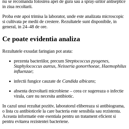
nu se recomanda folosirea apei de gura sau a spray-urilor antiseptice
in ziua recoltarii.
Proba este apoi trimisa la laborator, unde este analizata microscopic
si cultivata pe medii de crestere. Rezultatele sunt disponibile, in
general, in 24–48 de ore.
Ce poate evidentia analiza
Rezultatele exsudat faringian pot arata:
prezenta bacteriilor, precum
Streptococcus pyogenes
,
Staphylococcus aureus
,
Neisseria gonorrhoeae
,
Haemophilus
influenzae
;
infectii fungice cauzate de
Candida albicans
;
absenta dezvoltarii microbiene – ceea ce sugereaza o infectie
virala, care nu necesita antibiotic.
In cazul unui rezultat pozitiv, laboratorul elibereaza si antibiograma,
o lista cu antibioticele la care bacteria este sensibila sau rezistenta.
Aceasta informatie este esentiala pentru un tratament eficient si
pentru evitarea rezistentei bacteriene.