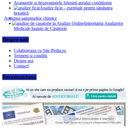
Avantajele si dezavantajele folosirii aerului conditionat
Analize ficat – esențiale pentru sănătatea
hepatică
Actiunea sapunurilor chimice
Importanța Analizelor
Medicale înainte de Căsătorie
Despre noi:
Colaboreaza cu Site-Pedia.ro
Termeni si conditii
Despre noi
Contact!
Recomandam: