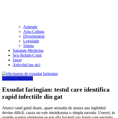
Animale
Arta-Cultura
Divertisment
Legislatie
Stiinta
Sanatate-Medicina
Sex-Relatii-Copii
Sport
Articolul tau aici
Sanatate-Medicina
Exsudat faringian: testul care identifica
rapid infectiile din gat
Atunci cand gatul doare, apare senzatia de arsura sau inghititul
devine dificil, cauza nu este intotdeauna o simpla raceala. Uneori, in
spatele acestor simptome se pot afla bacterii sau fungi care necesita