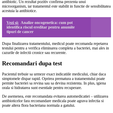
antibiotic. Un rezultat pozitiv confirma prezenta unui
microorganism, iar tratamentul este stabilit in functie de sensibilitatea
acestuia la antibiotice.
Vezi si:
Analize oncogenetica: cum pot
identifica riscul ereditar pentru anumite
tipuri de cancer
Dupa finalizarea tratamentului, medicul poate recomanda repetarea
testului pentru a verifica eliminarea completa a bacteriei, mai ales in
cazurile de infectii cronice sau recurente.
Recomandari dupa test
Pacientul trebuie sa urmeze exact indicatiile medicului, chiar daca
simptomele dispar rapid. Oprirea prematura a tratamentului poate
permite bacteriei sa revina sau sa devina rezistenta. In plus, igiena
orala si hidratarea sunt esentiale pentru recuperare.
De asemenea, este recomandata evitarea automedicatiei – utilizarea
antibioticelor fara recomandare medicala poate agrava infectia si
poate altera flora bacteriana normala a gatului.