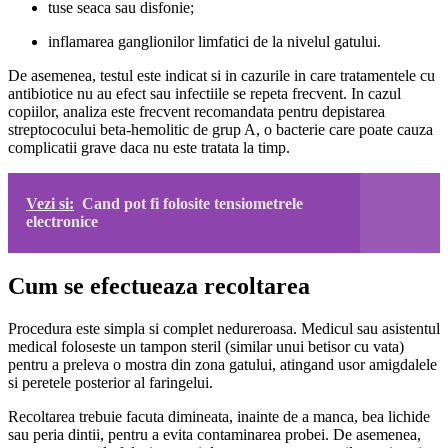
tuse seaca sau disfonie;
inflamarea ganglionilor limfatici de la nivelul gatului.
De asemenea, testul este indicat si in cazurile in care tratamentele cu
antibiotice nu au efect sau infectiile se repeta frecvent. In cazul
copiilor, analiza este frecvent recomandata pentru depistarea
streptococului beta-hemolitic de grup A, o bacterie care poate cauza
complicatii grave daca nu este tratata la timp.
Vezi si:
Cand pot fi folosite tensiometrele
electronice
Cum se efectueaza recoltarea
Procedura este simpla si complet nedureroasa. Medicul sau asistentul
medical foloseste un tampon steril (similar unui betisor cu vata)
pentru a preleva o mostra din zona gatului, atingand usor amigdalele
si peretele posterior al faringelui.
Recoltarea trebuie facuta dimineata, inainte de a manca, bea lichide
sau peria dintii, pentru a evita contaminarea probei. De asemenea,