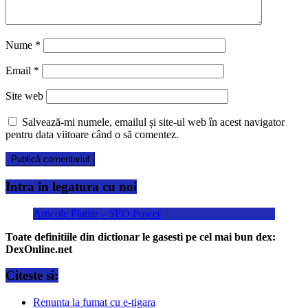
Nume
*
Email
*
Site web
Salvează-mi numele, emailul și site-ul web în acest navigator
pentru data viitoare când o să comentez.
Intra in legatura cu noi
Articole Platite – SEO Power
Toate definitiile din dictionar le gasesti pe cel mai bun dex:
DexOnline.net
Citeste si:
Renunta la fumat cu e-tigara