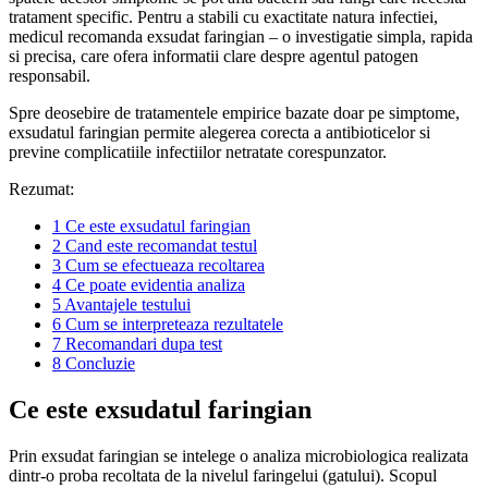
tratament specific. Pentru a stabili cu exactitate natura infectiei,
medicul recomanda exsudat faringian – o investigatie simpla, rapida
si precisa, care ofera informatii clare despre agentul patogen
responsabil.
Spre deosebire de tratamentele empirice bazate doar pe simptome,
exsudatul faringian permite alegerea corecta a antibioticelor si
previne complicatiile infectiilor netratate corespunzator.
Rezumat:
1
Ce este exsudatul faringian
2
Cand este recomandat testul
3
Cum se efectueaza recoltarea
4
Ce poate evidentia analiza
5
Avantajele testului
6
Cum se interpreteaza rezultatele
7
Recomandari dupa test
8
Concluzie
Ce este exsudatul faringian
Prin exsudat faringian se intelege o analiza microbiologica realizata
dintr-o proba recoltata de la nivelul faringelui (gatului). Scopul