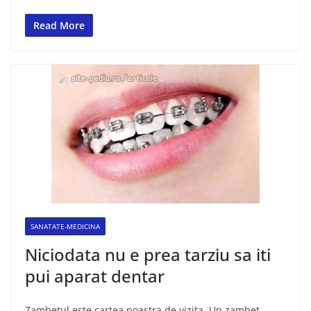
Read More
SANATATE-MEDICINA
Niciodata nu e prea tarziu sa iti
pui aparat dentar
Zambetul este cartea noastra de vizita. Un zambet