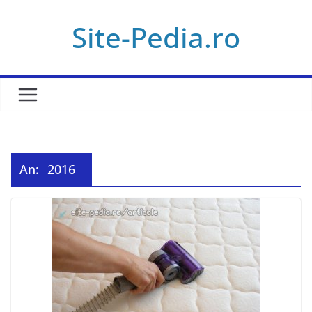
Skip
Site-Pedia.ro
to
content
An:
2016