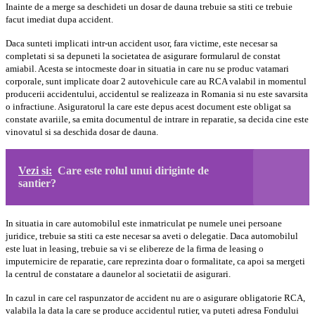
Inainte de a merge sa deschideti un dosar de dauna trebuie sa stiti ce trebuie
facut imediat dupa accident.
Daca sunteti implicati intr-un accident usor, fara victime, este necesar sa
completati si sa depuneti la societatea de asigurare formularul de constat
amiabil. Acesta se intocmeste doar in situatia in care nu se produc vatamari
corporale, sunt implicate doar 2 autovehicule care au RCA valabil in momentul
producerii accidentului, accidentul se realizeaza in Romania si nu este savarsita
o infractiune. Asiguratorul la care este depus acest document este obligat sa
constate avariile, sa emita documentul de intrare in reparatie, sa decida cine este
vinovatul si sa deschida dosar de dauna.
Vezi si:
Care este rolul unui diriginte de
santier?
In situatia in care automobilul este inmatriculat pe numele unei persoane
juridice, trebuie sa stiti ca este necesar sa aveti o delegatie. Daca automobilul
este luat in leasing, trebuie sa vi se elibereze de la firma de leasing o
imputernicire de reparatie, care reprezinta doar o formalitate, ca apoi sa mergeti
la centrul de constatare a daunelor al societatii de asigurari.
In cazul in care cel raspunzator de accident nu are o asigurare obligatorie RCA,
valabila la data la care se produce accidentul rutier, va puteti adresa Fondului