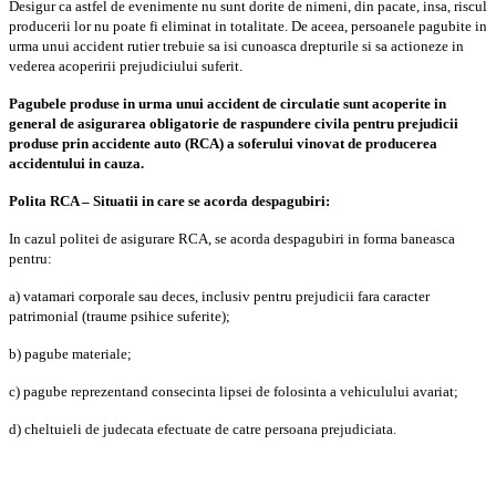
Desigur ca astfel de evenimente nu sunt dorite de nimeni, din pacate, insa, riscul
producerii lor nu poate fi eliminat in totalitate. De aceea, persoanele pagubite in
urma unui accident rutier trebuie sa isi cunoasca drepturile si sa actioneze in
vederea acoperirii prejudiciului suferit.
Pagubele produse in urma unui accident de circulatie sunt acoperite in
general de asigurarea
obligatorie de raspundere civila pentru prejudicii
produse prin accidente auto
(RCA) a soferului vinovat de producerea
accidentului in cauza.
Polita RCA – Situatii in care se acorda despagubiri:
In cazul politei de asigurare RCA, se acorda despagubiri in forma baneasca
pentru:
a) v
a
t
a
m
a
ri corporale sau deces, inclusiv pentru prejudicii f
a
ra
caracter
patrimonial (traume psihice suferite);
b) pagube materiale;
c) pagube reprezentand consecinta lipsei de folosint
a
a vehiculului avariat;
d) cheltuieli de judecata
efectuate de c
a
tre persoana prejudiciat
a
.