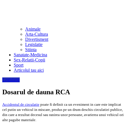
Animale
Arta-Cultura
Divertisment
Legislatie
Stiinta
Sanatate-Medicina
Sex-Relatii-Copii
Sport
Articolul tau aici
Legislatie
Dosarul de dauna RCA
Accidentul de circulatie
poate fi definit ca un eveniment in care este implicat
cel putin un vehicul in miscare, produs pe un drum deschis circulatiei publice,
din care a rezultat decesul sau ranirea unor persoane, avarierea unui vehicul ori
alte pagube materiale.