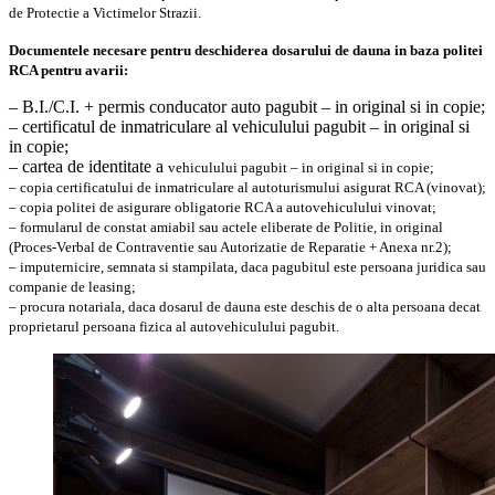
de Protectie a Victimelor Strazii.
Documentele necesare pentru deschiderea dosarului de dauna in baza politei
RCA pentru avarii:
– B.I./C.I. + permis conducator auto pagubit – in original si in copie;
– certificatul de inmatriculare al vehiculului pagubit – in original si
in copie;
– cartea de identitate a
vehiculului
pagubit – in original si in copie;
– copia certificatului de inmatriculare al autoturismului asigurat RCA (vinovat);
– copia politei de asigurare obligatorie RCA a autovehiculului vinovat;
– formularul de constat amiabil sau actele eliberate de Politie, in original
(Proces-Verbal de Contraventie sau Autorizatie de Reparatie + Anexa nr.2);
– imputernicire, semnata si stampilata, daca pagubitul este persoana juridica sau
companie de leasing;
– procura notariala, daca dosarul de dauna este deschis de o alta persoana decat
proprietarul persoana fizica al autovehiculului pagubit.