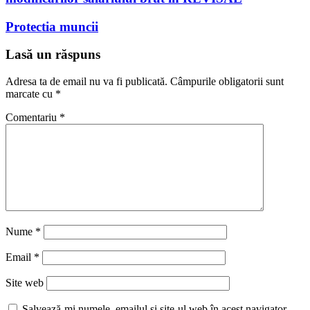
Protectia muncii
Lasă un răspuns
Adresa ta de email nu va fi publicată.
Câmpurile obligatorii sunt
marcate cu
*
Comentariu
*
Nume
*
Email
*
Site web
Salvează-mi numele, emailul și site-ul web în acest navigator