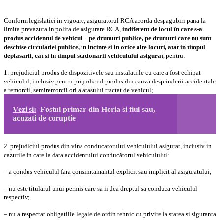
Conform legislatiei in vigoare, asiguratorul RCA acorda despagubiri pana la
limita prevazuta in polita de asigurare RCA,
indiferent de locul în care s-a
produs accidentul de vehicul – pe drumuri publice, pe drumuri care nu sunt
deschise circulatiei publice, in incinte
s
i in orice alte locuri, atat in timpul
deplas
a
rii, cat
s
i in timpul sta
t
ion
a
rii vehiculului asigurat
, pentru:
1. prejudiciul produs de dispozitivele sau instalatiile cu care a fost echipat
vehiculul, inclusiv pentru prejudiciul produs din cauza desprinderii accidentale
a remorcii, semiremorcii ori a ata
s
ului tractat de vehicul;
Vezi si:
Fostul primar din Horia si fiul sau,
acuzati de coruptie
2. prejudiciul produs din vina conduc
a
torului vehiculului asigurat, inclusiv in
cazurile in care la data accidentului conduc
ă
torul vehiculului:
– a condus vehiculul f
a
ra
consim
ta
mantul explicit sau implicit al asiguratului;
– nu este titularul unui permis care sa
i
i dea dreptul sa
conduca
vehiculul
respectiv;
– nu a respectat obliga
t
iile legale de ordin tehnic cu privire la starea
s
i siguranta