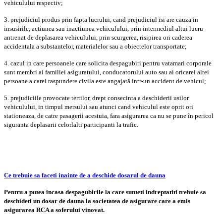
vehiculului respectiv;
3. prejudiciul produs prin fapta lucrului, cand prejudiciul i
s
i are cauza in
insu
s
irile, ac
t
iunea sau inactiunea vehiculului, prin intermediul altui lucru
antrenat de deplasarea vehiculului, prin scurgerea, risipirea ori c
a
derea
accidentala
a substantelor, materialelor sau a obiectelor transportate;
4. cazul in care persoanele care solicita
desp
a
gubiri pentru v
a
t
a
m
a
ri corporale
sunt membri ai familiei asiguratului, conduc
a
torului auto sau ai oric
a
rei altei
persoane a c
a
rei r
a
spundere civila
este angajat
ă i
ntr-un accident de vehicul;
5. prejudiciile provocate ter
t
ilor, drept consecint
a
a deschiderii u
s
ilor
vehiculului, in timpul mersului sau atunci cand vehiculul este oprit ori
sta
t
ioneaz
a
, de c
a
tre pasagerii acestuia, f
a
ra
asigurarea ca
nu se pune în pericol
siguranta deplas
a
rii celorlalti participanti la trafic.
Ce trebuie sa faceti inainte de a deschide dosarul de dauna
Pentru a putea incasa despagubirile la care sunteti indreptatiti trebuie sa
deschideti un dosar de dauna la societatea de asigurare care a emis
asigurarea RCA a soferului vinovat.