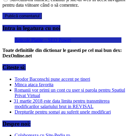
pentru data viitoare când o să comentez.
Intra in legatura cu noi
Articole Platite – SEO Power
Toate definitiile din dictionar le gasesti pe cel mai bun dex:
DexOnline.net
Citeste si:
Teodor Baconschi pune accent pe tineri
Minca ataca favorita
Romanii vor primi un cont cu user si parola pentru Spatiul
Privat Virtual
31 martie 2018 este data limita pentru transmiterea
modificarilor salariului brut in REVISAL
Drepturile pentru somaj au suferit unele modificari
Despre noi:
Colaboreaza cu Site-Pedia.ro