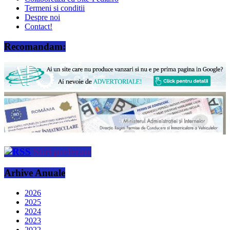
Termeni si conditii
Despre noi
Contact!
Recomandam:
Stiri preferate
Arhive Anuale
2026
2025
2024
2023
2022