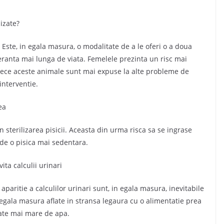
lizate?
 Este, in egala masura, o modalitate de a le oferi o a doua
speranta mai lunga de viata. Femelele prezinta un risc mai
oarece aceste animale sunt mai expuse la alte probleme de
interventie.
ea
n sterilizarea pisicii. Aceasta din urma risca sa se ingrase
de o pisica mai sedentara.
ta calculii urinari
aparitie a calculilor urinari sunt, in egala masura, inevitabile
n egala masura aflate in stransa legaura cu o alimentatie prea
tate mai mare de apa.