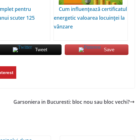
mplet pentru
Cum influențează certificatul
unui scuter 125
energetic valoarea locuinței la
vânzare
Tweet
Save
nterest
Garsoniera in Bucuresti: bloc nou sau bloc vechi?