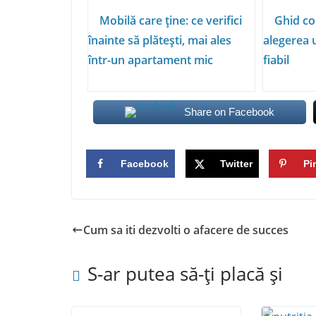
Mobilă care ține: ce verifici
Ghid co
înainte să plătești, mai ales
alegerea 
într-un apartament mic
fiabil
Share on Facebook
Facebook
Twitter
Pi
Cum sa iti dezvolti o afacere de succes
S-ar putea să-ți placă și