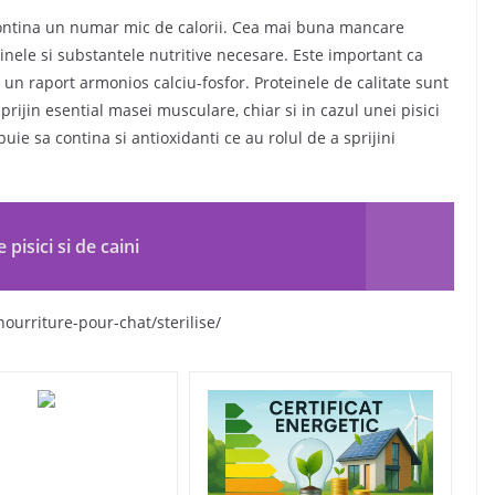
sa contina un numar mic de calorii. Cea mai buna mancare
minele si substantele nutritive necesare. Este important ca
 un raport armonios calciu-fosfor. Proteinele de calitate sunt
prijin esential masei musculare, chiar si in cazul unei pisici
buie sa contina si antioxidanti ce au rolul de a sprijini
 pisici si de caini
nourriture-pour-chat/sterilise/