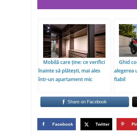
Mobilă care ține: ce verifici
Ghid co
înainte să plătești, mai ales
alegerea 
într-un apartament mic
fiabil
Share on Facebook
Facebook
Twitter
Pi