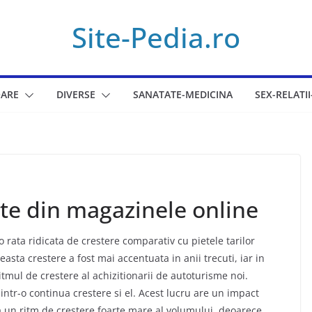
Site-Pedia.ro
ARE
DIVERSE
SANATATE-MEDICINA
SEX-RELATII
te din magazinele online
 rata ridicata de crestere comparativ cu pietele tarilor
easta crestere a fost mai accentuata in anii trecuti, iar in
tmul de crestere al achizitionarii de autoturisme noi.
tr-o continua crestere si el. Acest lucru are un impact
a un ritm de crestere foarte mare al volumului, deoarece