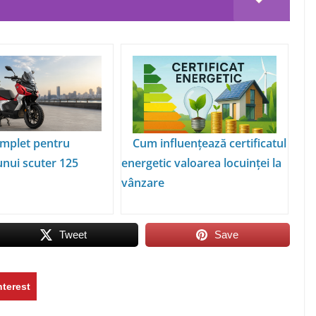
mplet pentru
Cum influențează certificatul
unui scuter 125
energetic valoarea locuinței la
vânzare
Tweet
Save
nterest