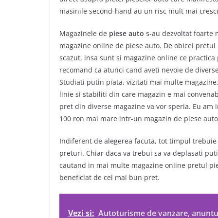
masinile second-hand au un risc mult mai crescu
Magazinele de
piese auto
s-au dezvoltat foarte m
magazine online de piese auto. De obicei pretul 
scazut, insa sunt si magazine online ce practica 
recomand ca atunci cand aveti nevoie de diverse
Studiati putin piata, vizitati mai multe magazine, 
linie si stabiliti din care magazin e mai convena
pret din diverse magazine va vor speria. Eu am in
100 ron mai mare intr-un magazin de piese auto
Indiferent de alegerea facuta, tot timpul trebuie
preturi. Chiar daca va trebui sa va deplasati put
cautand in mai multe magazine online pretul piesel
beneficiat de cel mai bun pret.
Vezi si:
Autoturisme de vanzare, anuntur