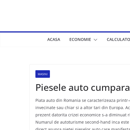
Skip
to
content
ACASA
ECONOMIE
CALCULATO
MASINI
Piesele auto cumpara
Piata auto din Romania se caracterizeaza printr-o
invecinate sau chiar si a altor tari din Europa. Ac
prezent datorita crizei economice s-a diminuat ri
Numarul de autoturisme second-hand inca este in
direct asupra pietei pieselor auto care manifest