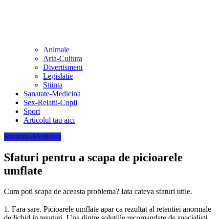
Animale
Arta-Cultura
Divertisment
Legislatie
Stiinta
Sanatate-Medicina
Sex-Relatii-Copii
Sport
Articolul tau aici
Sanatate-Medicina
Sfaturi pentru a scapa de picioarele
umflate
Cum poti scapa de aceasta problema? Iata cateva
sfaturi utile.
1. Fara sare. Picioarele umflate apar ca rezultat al retentiei anormale
de lichid in tesuturi. Una dintre solutiile recomandate de specialisti