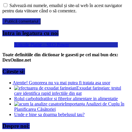
Salvează-mi numele, emailul și site-ul web în acest navigator
pentru data viitoare când o să comentez.
Intra in legatura cu noi
Articole Platite – SEO Power
Toate definitiile din dictionar le gasesti pe cel mai bun dex:
DexOnline.net
Citeste si:
Atentie! Gonoreea nu va mai putea fi tratata asa usor
Exsudat faringian: testul
care identifica rapid infectiile din gat
Rolul carbohidratilor si fibrelor alimentare in alimentatie
Importanța Analizei de Cuplu în
Planificarea Căsătoriei
Unde e bine sa doarma bebelusul tau?
Despre noi: