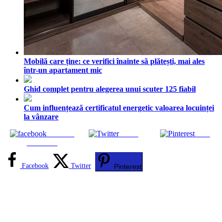
Mobilă care ține: ce verifici înainte să plătești, mai ales
într-un apartament mic
Ghid complet pentru alegerea unui scuter 125 fiabil
Cum influențează certificatul energetic valoarea locuinței
la vânzare
Share on
Tweet
Save
Facebook
Facebook
Twitter
Pinterest