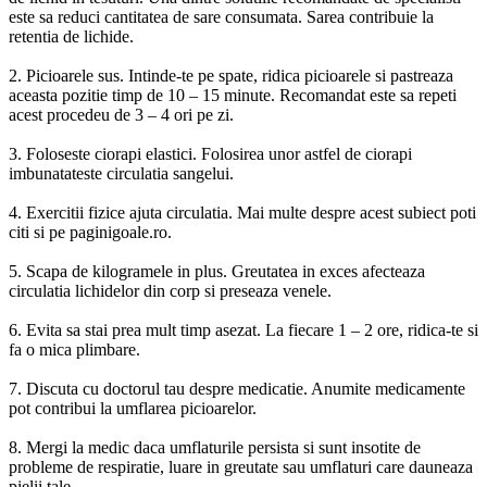
este sa reduci cantitatea de sare consumata. Sarea contribuie la
retentia de lichide.
2. Picioarele sus. Intinde-te pe spate, ridica picioarele si pastreaza
aceasta pozitie timp de 10 – 15 minute. Recomandat este sa repeti
acest procedeu de 3 – 4 ori pe zi.
3. Foloseste ciorapi elastici. Folosirea unor astfel de ciorapi
imbunatateste circulatia sangelui.
4. Exercitii fizice ajuta circulatia. Mai multe despre acest subiect poti
citi si pe paginigoale.ro.
5. Scapa de kilogramele in plus. Greutatea in exces afecteaza
circulatia lichidelor din corp si preseaza venele.
6. Evita sa stai prea mult timp asezat. La fiecare 1 – 2 ore, ridica-te si
fa o mica plimbare.
7. Discuta cu doctorul tau despre medicatie. Anumite medicamente
pot contribui la umflarea picioarelor.
8. Mergi la medic daca umflaturile persista si sunt insotite de
probleme de respiratie, luare in greutate sau umflaturi care dauneaza
pielii tale.