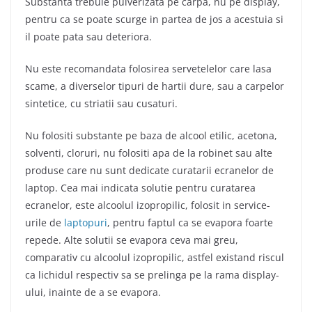
Substanta trebuie pulverizata pe carpa, nu pe display,
pentru ca se poate scurge in partea de jos a acestuia si
il poate pata sau deteriora.
Nu este recomandata folosirea servetelelor care lasa
scame, a diverselor tipuri de hartii dure, sau a carpelor
sintetice, cu striatii sau cusaturi.
Nu folositi substante pe baza de alcool etilic, acetona,
solventi, cloruri, nu folositi apa de la robinet sau alte
produse care nu sunt dedicate curatarii ecranelor de
laptop. Cea mai indicata solutie pentru curatarea
ecranelor, este alcoolul izopropilic, folosit in service-
urile de
laptopuri
, pentru faptul ca se evapora foarte
repede. Alte solutii se evapora ceva mai greu,
comparativ cu alcoolul izopropilic, astfel existand riscul
ca lichidul respectiv sa se prelinga pe la rama display-
ului, inainte de a se evapora.