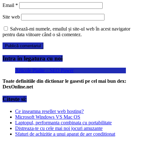
Email
*
Site web
Salvează-mi numele, emailul și site-ul web în acest navigator
pentru data viitoare când o să comentez.
Intra in legatura cu noi
Articole Platite – SEO Power
Toate definitiile din dictionar le gasesti pe cel mai bun dex:
DexOnline.net
Citeste si:
Ce inseamna reseller web hosting?
Microsoft Windows VS Mac OS
Laptopul, performanta combinata cu portabilitate
Distreaza-te cu cele mai noi jocuri amuzante
Sfaturi de achizitie a unui aparat de aer conditionat