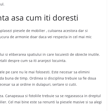
ul.
a asa cum iti doresti
plasezi piesele de mobilier , culoarea acestora dar si
i bucura de armonie doar daca vei respecta in cel mai mic
 si eliberarea spatiului in care locuiesti de obiecte inutile.
alii despre cum sa iti aranjezi locuinta.
ele pe care nu le mai folosesti. Este necesar sa elimini
oada buna de timp. Ordinea si disciplina trebuie sa fie doua
ecesar sa ai ordine in dulapuri, sertare si cutii.
za. Canapeaua si fotoliile trebuie sa se regaseasca in dreptul
ilier. Cel mai bine este sa renunti la piesele masive si sa alegi