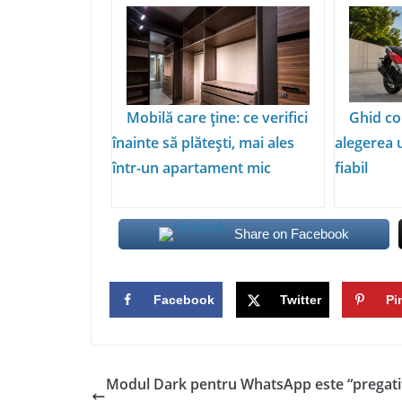
Mobilă care ține: ce verifici
Ghid co
înainte să plătești, mai ales
alegerea 
într-un apartament mic
fiabil
Share on Facebook
Facebook
Twitter
Pi
Modul Dark pentru WhatsApp este “pregati