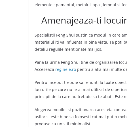
elemente : pamantul, metalul, apa , lemnul si foc
Amenajeaza-ti locuint
Specialistii Feng Shui sustin ca modul in care am
materialul iti va influenta in bine viata. Te pot
detaliu regulile mentionate mai jos.
Pana la urma Feng Shui tine de organizarea locului
Acceseaza
reginele.ro
pentru a afla mai multe det
Pentru inceput trebuie sa renunti la toate obiect
lucrurile pe care nu le-ai mai utilizat de o peri
principii de la care nu trebuie sa te abati. Este n
Alegerea mobilei si pozitionarea acesteia contea
usilor si este bine sa folosesti cat mai putin mob
produse cu un stil minimalist.