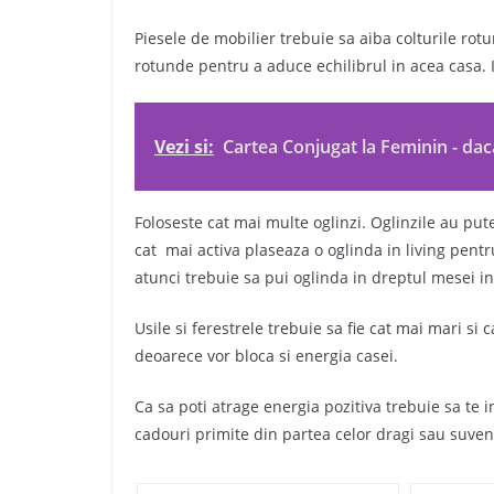
Piesele de mobilier trebuie sa aiba colturile rotu
rotunde pentru a aduce echilibrul in acea casa. In
Vezi si:
Cartea Conjugat la Feminin - daca
Foloseste cat mai multe oglinzi. Oglinzile au pute
cat mai activa plaseaza o oglinda in living pentr
atunci trebuie sa pui oglinda in dreptul mesei in
Usile si ferestrele trebuie sa fie cat mai mari si
deoarece vor bloca si energia casei.
Ca sa poti atrage energia pozitiva trebuie sa te in
cadouri primite din partea celor dragi sau suvenir