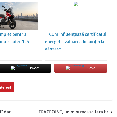
mplet pentru
Cum influențează certificatul
unui scuter 125
energetic valoarea locuinței la
vânzare
Tweet
Save
nterest
t” dar
TRACPOINT, un mini mouse fara fir