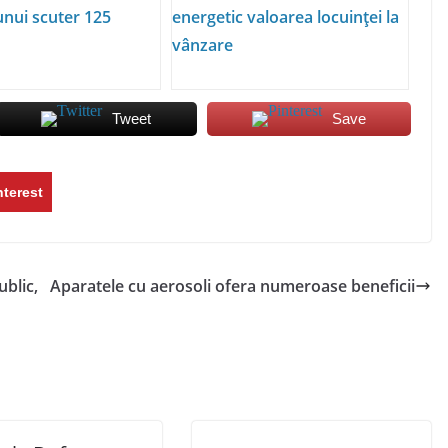
unui scuter 125
energetic valoarea locuinței la
vânzare
Tweet
Save
nterest
ublic,
Aparatele cu aerosoli ofera numeroase beneficii