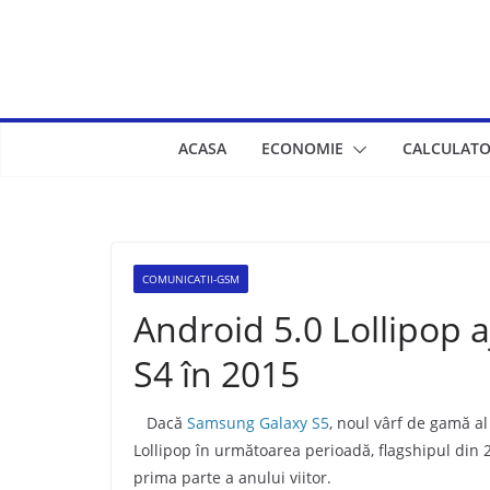
Skip
to
content
ACASA
ECONOMIE
CALCULATO
COMUNICATII-GSM
Android 5.0 Lollipop
S4 în 2015
Dacă
Samsung Galaxy S5
, noul vârf de gamă al
Lollipop în următoarea perioadă, flagshipul din
prima parte a anului viitor.