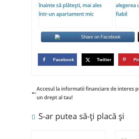
înainte să plătești, mai ales
alegerea 
într-un apartament mic
fiabil
Share on Facebook
Facebook
Twitter
Pi
Accesul la informatii financiare de interes p
un drept al tau!
S-ar putea să-ți placă și