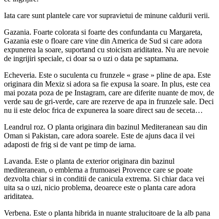
Iata care sunt plantele care vor supravietui de minune caldurii verii.
Gazania. Foarte colorata si foarte des confundanta cu Margareta,
Gazania este o floare care vine din America de Sud si care adora
expunerea la soare, suportand cu stoicism ariditatea. Nu are nevoie
de ingrijiri speciale, ci doar sa o uzi o data pe saptamana.
Echeveria. Este o suculenta cu frunzele « grase » pline de apa. Este
originara din Mexiz si adora sa fie expusa la soare. In plus, este cea
mai pozata poza de pe Instagram, care are diferite nuante de mov, de
verde sau de gri-verde, care are rezerve de apa in frunzele sale. Deci
nu ii este deloc frica de expunerea la soare direct sau de seceta…
Leandrul roz. O planta originara din bazinul Mediteranean sau din
Oman si Pakistan, care adora soarele. Este de ajuns daca il vei
adaposti de frig si de vant pe timp de iarna.
Lavanda. Este o planta de exterior originara din bazinul
mediteranean, o emblema a frumoasei Provence care se poate
dezvolta chiar si in conditii de canicula extrema. Si chiar daca vei
uita sa o uzi, nicio problema, deoarece este o planta care adora
ariditatea.
Verbena. Este o planta hibrida in nuante stralucitoare de la alb pana