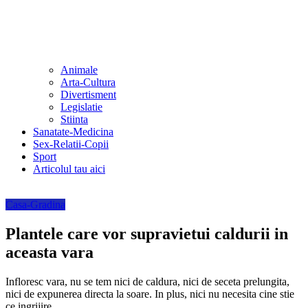
Animale
Arta-Cultura
Divertisment
Legislatie
Stiinta
Sanatate-Medicina
Sex-Relatii-Copii
Sport
Articolul tau aici
Casa-Gradina
Plantele care vor supravietui caldurii in
aceasta vara
Infloresc vara, nu se tem nici de caldura, nici de seceta prelungita,
nici de expunerea directa la soare. In plus, nici nu necesita cine stie
ce ingrijire.