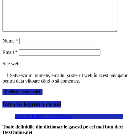
Nume
*
Email
*
Site web
Salvează-mi numele, emailul și site-ul web în acest navigator
pentru data viitoare când o să comentez.
Intra in legatura cu noi
Articole Platite – SEO Power
Toate definitiile din dictionar le gasesti pe cel mai bun dex:
DexOnline.net