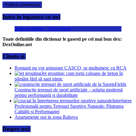
Intra in legatura cu noi
Articole Platite – SEO Power
Toate definitiile din dictionar le gasesti pe cel mai bun dex:
DexOnline.net
Citeste si:
Romanii nu vor asigurare CASCO, se multumesc cu RCA
Jet grouting: cum torni coloane de beton în
pământ fără să sapi nimic
Construcție terenuri de sport artificiale – soluția modernă
pentru performanță și durabilitate
Intreținere
Profesională pentru Terenuri Sportive Naturale: Păstrarea
Calității și Performanței
Apartamente noi in zona Rahova
Despre noi: