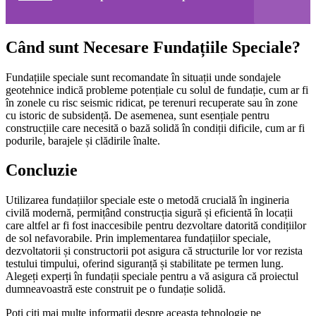
Când sunt Necesare Fundațiile Speciale?
Fundațiile speciale sunt recomandate în situații unde sondajele
geotehnice indică probleme potențiale cu solul de fundație, cum ar fi
în zonele cu risc seismic ridicat, pe terenuri recuperate sau în zone
cu istoric de subsidență. De asemenea, sunt esențiale pentru
construcțiile care necesită o bază solidă în condiții dificile, cum ar fi
podurile, barajele și clădirile înalte.
Concluzie
Utilizarea fundațiilor speciale este o metodă crucială în ingineria
civilă modernă, permițând construcția sigură și eficientă în locații
care altfel ar fi fost inaccesibile pentru dezvoltare datorită condițiilor
de sol nefavorabile. Prin implementarea fundațiilor speciale,
dezvoltatorii și constructorii pot asigura că structurile lor vor rezista
testului timpului, oferind siguranță și stabilitate pe termen lung.
Alegeți experți în fundații speciale pentru a vă asigura că proiectul
dumneavoastră este construit pe o fundație solidă.
Poti citi mai multe informatii despre aceasta tehnologie pe