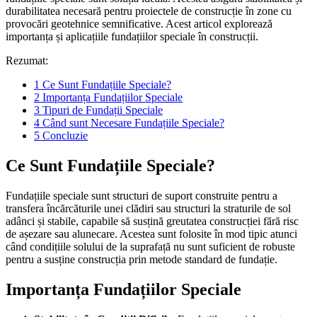
durabilitatea necesară pentru proiectele de construcție în zone cu
provocări geotehnice semnificative. Acest articol explorează
importanța și aplicațiile fundațiilor speciale în construcții.
Rezumat:
1
Ce Sunt Fundațiile Speciale?
2
Importanța Fundațiilor Speciale
3
Tipuri de Fundații Speciale
4
Când sunt Necesare Fundațiile Speciale?
5
Concluzie
Ce Sunt Fundațiile Speciale?
Fundațiile speciale sunt structuri de suport construite pentru a
transfera încărcăturile unei clădiri sau structuri la straturile de sol
adânci și stabile, capabile să susțină greutatea construcției fără risc
de așezare sau alunecare. Acestea sunt folosite în mod tipic atunci
când condițiile solului de la suprafață nu sunt suficient de robuste
pentru a susține construcția prin metode standard de fundație.
Importanța Fundațiilor Speciale