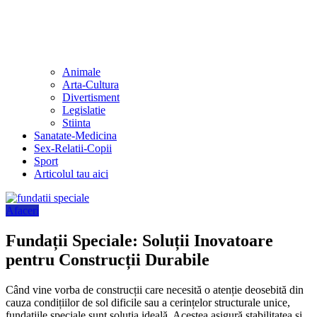
Animale
Arta-Cultura
Divertisment
Legislatie
Stiinta
Sanatate-Medicina
Sex-Relatii-Copii
Sport
Articolul tau aici
Afaceri
Fundații Speciale: Soluții Inovatoare
pentru Construcții Durabile
Când vine vorba de construcții care necesită o atenție deosebită din
cauza condițiilor de sol dificile sau a cerințelor structurale unice,
fundațiile speciale sunt soluția ideală. Acestea asigură stabilitatea și