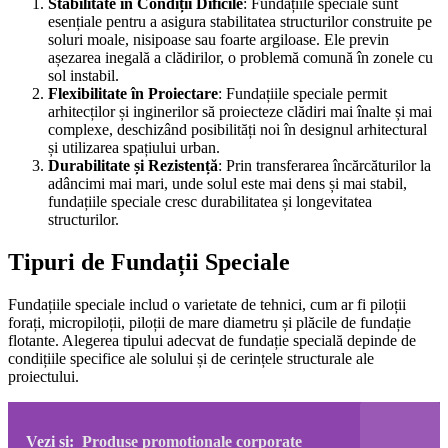
Stabilitate în Condiții Dificile
: Fundațiile speciale sunt
esențiale pentru a asigura stabilitatea structurilor construite pe
soluri moale, nisipoase sau foarte argiloase. Ele previn
așezarea inegală a clădirilor, o problemă comună în zonele cu
sol instabil.
Flexibilitate în Proiectare
: Fundațiile speciale permit
arhitecților și inginerilor să proiecteze clădiri mai înalte și mai
complexe, deschizând posibilități noi în designul arhitectural
și utilizarea spațiului urban.
Durabilitate și Rezistență
: Prin transferarea încărcăturilor la
adâncimi mai mari, unde solul este mai dens și mai stabil,
fundațiile speciale cresc durabilitatea și longevitatea
structurilor.
Tipuri de Fundații Speciale
Fundațiile speciale includ o varietate de tehnici, cum ar fi piloții
forați, micropiloții, piloții de mare diametru și plăcile de fundație
flotante. Alegerea tipului adecvat de fundație specială depinde de
condițiile specifice ale solului și de cerințele structurale ale
proiectului.
Vezi si:
Produse promotionale corporate