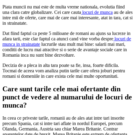
Piata muncii nu mai este de multa vreme nationala, evolutia fiind
una clara catre globalizare. Cei care cauta
locuri de munca
au de ales
intre mii de oferte, care mai de care mai interesante, atat in tara, cat si
in strainatate.
Dat fiind faptul ca peste 5 milioane de romani au ajuns sa lucreze in
afara tarii, este clar faptul ca atunci cand vine vorba despre
locuri de
munca in strainatate
lucrurile stau mult mai bine: salarii mai mari,
conditii de lucru mai atractive si o serie de avantaje sociale care in
Romania inca nu sunt bine dezvoltare.
Decizia de a pleca in alta tara poate sa fie, insa, foarte dificila.
Tocmai de aceea vom analiza putin tarile care ofera joburi pentru
romani si domeniile in care exista cele mai multe oportunitati.
Care sunt tarile cele mai ofertante din
punct de vedere al numarului de locuri de
munca?
In ceea ce priveste tarile, romanii au de ales atat intre tari insorite
precum Spania, cat si intre tari aflate in nordul Europei, precum
Olanda, Germania, Austria sau chiar Marea Britanie. Contrar
aparentelor date de brexit, Marea Britanie este extrem de ofertanta