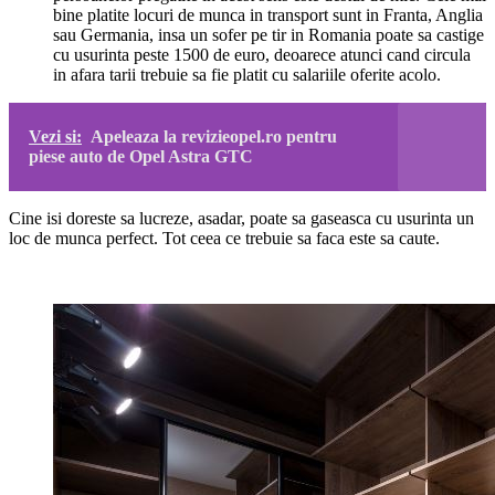
bine platite locuri de munca in transport sunt in Franta, Anglia
sau Germania, insa un sofer pe tir in Romania poate sa castige
cu usurinta peste 1500 de euro, deoarece atunci cand circula
in afara tarii trebuie sa fie platit cu salariile oferite acolo.
Vezi si:
Apeleaza la revizieopel.ro pentru
piese auto de Opel Astra GTC
Cine isi doreste sa lucreze, asadar, poate sa gaseasca cu usurinta un
loc de munca perfect. Tot ceea ce trebuie sa faca este sa caute.