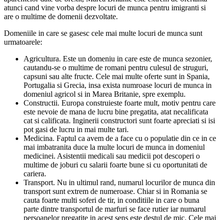
atunci cand vine vorba despre locuri de munca pentru imigranti si
are o multime de domenii dezvoltate.
Domeniile in care se gasesc cele mai multe locuri de munca sunt
urmatoarele:
Agricultura. Este un domeniu in care este de munca sezonier,
cautandu-se o multime de romani pentru culesul de struguri,
capsuni sau alte fructe. Cele mai multe oferte sunt in Spania,
Portugalia si Grecia, insa exista numroase locuri de munca in
domeniul agricol si in Marea Britanie, spre exemplu.
Constructii. Europa construieste foarte mult, motiv pentru care
este nevoie de mana de lucru bine pregatita, atat necalificata
cat si calificata. Inginerii constructori sunt foarte apreciati si isi
pot gasi de lucru in mai multe tari.
Medicina. Faptul ca avem de a face cu o populatie din ce in ce
mai imbatranita duce la multe locuri de munca in domeniul
medicinei. Asistentii medicali sau medicii pot descoperi o
multime de joburi cu salarii foarte bune si cu oportunitati de
cariera.
Transport. Nu in ultimul rand, numarul locurilor de munca din
transport sunt extrem de numeroase. Chiar si in Romania se
cauta foarte multi soferi de tir, in conditiile in care o buna
parte dintre transportul de marfuri se face rutier iar numarul
persoanelor pregatite in acest sens este destul de mic. Cele mai