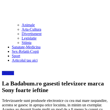
Animale
Arta-Cultura
Divertisment
Legislatie
Stiinta
Sanatate-Medicina
Sex-Relatii-Copii
Sport
Articolul tau aici
Diverse
La Badabum.ro gasesti televizore marca
Sony foarte ieftine
Televizoarele sunt produsele electronice cu cea mai mare raspandire,
acestea se gasesc in apropa orice locuinta, in minim un exemplar.
Acestea au devenit foarte multi un mod de a fi mereu la curent cu