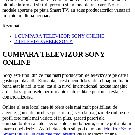
ultimile informati si stiri, precum si un mod de relaxare. Noile
modele apartute pe piata Smart TV, au adus producatorilor vanazari
ridicate in ultima perioada.
Rezumat:
1
CUMPARA TELEVIZOR SONY ONLINE
2
TELEVIZOARELE SONY
CUMPARA TELEVIZOR SONY
ONLINE
Sony este unul din ce mai mari producatori de televizoare pe care il
gasim pe piata din Romania, acesta beneficiaza de o imagine foarte
buna atat la noi in tara, cat si la nivel internationatl, acesta imagine
are la baza produsele performante si de calitate pe care acesta le
comercializeaza.
Online-ul este locul care iti ofera cele mai mult posibilitati de
alegere, gama de produse pe care o gasesti la magazinele online de
profil este mult mai variata si in plus, gasesti pareri ale
cumparatorilor sau ale specialistilor din domeniu, care te pot ajuta in
luarea unei decizii. Astfel, daca doresti, poti cumpara
televizor Sony
Smart Full HD la cele mai mici preturi
, de la magazin online