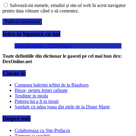
Salvează-mi numele, emailul și site-ul web în acest navigator
pentru data viitoare când o să comentez.
Intra in legatura cu noi
Articole Platite – SEO Power
Toate definitiile din dictionar le gasesti pe cel mai bun dex:
DexOnline.net
Citeste si:
Cumpara balerini ieftini de la Biashoes
Bluze, pentru femei rafinate
Tendinte in moda
Puterea lui a fi tu insuti
Sandale cu talpa joasa din piele de la Diane Marie
Despre noi:
Colaboreaza cu Site-Pedia.ro
Termeni si conditii