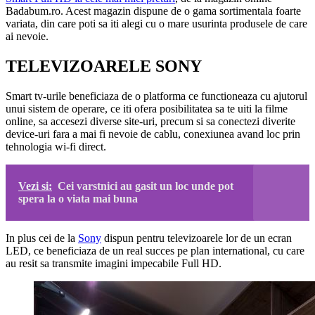
Badabum.ro. Acest magazin dispune de o gama sortimentala foarte
variata, din care poti sa iti alegi cu o mare usurinta produsele de care
ai nevoie.
TELEVIZOARELE SONY
Smart tv-urile beneficiaza de o platforma ce functioneaza cu ajutorul
unui sistem de operare, ce iti ofera posibilitatea sa te uiti la filme
online, sa accesezi diverse site-uri, precum si sa conectezi diverite
device-uri fara a mai fi nevoie de cablu, conexiunea avand loc prin
tehnologia wi-fi direct.
Vezi si:
Cei varstnici au gasit un loc unde pot
spera la o viata mai buna
In plus cei de la
Sony
dispun pentru televizoarele lor de un ecran
LED, ce beneficiaza de un real succes pe plan international, cu care
au resit sa transmite imagini impecabile Full HD.