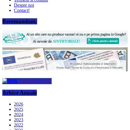
Despre noi
Contact!
Recomandam:
Stiri preferate
Arhive Anuale
2026
2025
2024
2023
2022