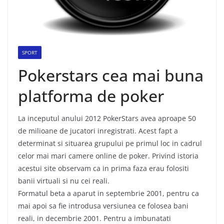
SPORT
Pokerstars cea mai buna
platforma de poker
La inceputul anului 2012 PokerStars avea aproape 50
de milioane de jucatori inregistrati. Acest fapt a
determinat si situarea grupului pe primul loc in cadrul
celor mai mari camere online de poker. Privind istoria
acestui site observam ca in prima faza erau folositi
banii virtuali si nu cei reali.
Formatul beta a aparut in septembrie 2001, pentru ca
mai apoi sa fie introdusa versiunea ce folosea bani
reali, in decembrie 2001. Pentru a imbunatati