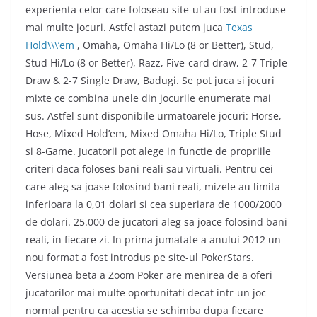
experienta celor care foloseau site-ul au fost introduse
mai multe jocuri. Astfel astazi putem juca
Texas
Hold\\\’em
, Omaha, Omaha Hi/Lo (8 or Better), Stud,
Stud Hi/Lo (8 or Better), Razz, Five-card draw, 2-7 Triple
Draw & 2-7 Single Draw, Badugi. Se pot juca si jocuri
mixte ce combina unele din jocurile enumerate mai
sus. Astfel sunt disponibile urmatoarele jocuri: Horse,
Hose, Mixed Hold’em, Mixed Omaha Hi/Lo, Triple Stud
si 8-Game. Jucatorii pot alege in functie de propriile
criteri daca foloses bani reali sau virtuali. Pentru cei
care aleg sa joase folosind bani reali, mizele au limita
inferioara la 0,01 dolari si cea superiara de 1000/2000
de dolari. 25.000 de jucatori aleg sa joace folosind bani
reali, in fiecare zi. In prima jumatate a anului 2012 un
nou format a fost introdus pe site-ul PokerStars.
Versiunea beta a Zoom Poker are menirea de a oferi
jucatorilor mai multe oportunitati decat intr-un joc
normal pentru ca acestia se schimba dupa fiecare