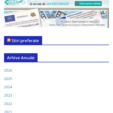
Stiri preferate
Arhive Anuale
2026
2025
2024
2023
2022
2021