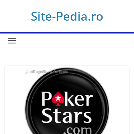
Skip
Site-Pedia.ro
to
content