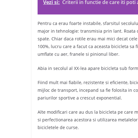
Vezi si:
Criterii in functie de care iti pot
Pentru ca erau foarte instabile, sfarsitul secolul
major in tehnologie: transmisia prin lant. Roata 
spate. Chiar daca rotile erau mai mici decat cele 
100%, lucru care a facut ca aceasta bicicleta sa f
umflate cu aer, franele si pinionul liber.
Abia in secolul al XX-lea apare bicicleta sub for
Fiind mult mai fiabile, rezistente si eficiente, 
mijloc de transport, incepand sa fie folosita in c
pariurilor sportive a crescut exponential.
Alte modificari care au dus la bicicleta pe care
si perfectionarea acestora si utilizarea metalel
bicicletele de curse.