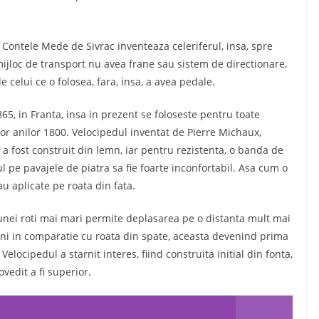
 Contele Mede de Sivrac inventeaza celeriferul, insa, spre
mijloc de transport nu avea frane sau sistem de directionare,
e celui ce o folosea, fara, insa, a avea pedale.
5, in Franta, insa in prezent se foloseste pentru toate
lor anilor 1800. Velocipedul inventat de Pierre Michaux,
a fost construit din lemn, iar pentru rezistenta, o banda de
l pe pavajele de piatra sa fie foarte inconfortabil. Asa cum o
rau aplicate pe roata din fata.
 unei roti mai mari permite deplasarea pe o distanta mult mai
iuni in comparatie cu roata din spate, aceasta devenind prima
elocipedul a starnit interes, fiind construita initial din fonta,
ovedit a fi superior.