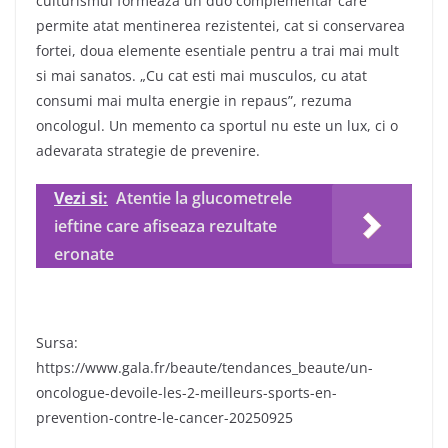
culturismul formeaza un duo complementar care
permite atat mentinerea rezistentei, cat si conservarea
fortei, doua elemente esentiale pentru a trai mai mult
si mai sanatos. „Cu cat esti mai musculos, cu atat
consumi mai multa energie in repaus”, rezuma
oncologul. Un memento ca sportul nu este un lux, ci o
adevarata strategie de prevenire.
Vezi si:
Atentie la glucometrele
ieftine care afiseaza rezultate
eronate
Sursa:
https://www.gala.fr/beaute/tendances_beaute/un-
oncologue-devoile-les-2-meilleurs-sports-en-
prevention-contre-le-cancer-20250925