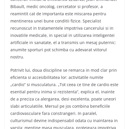
Bibault, medic oncolog, cercetator si profesor, a
reamintit cat de importanta este miscarea pentru
mentinerea unei bune conditii fizice. Specialist
recunoscut in tratamentele impotriva cancerului si in
inovatiile medicale, in special in utilizarea inteligentei
artificiale in sanatate, el a transmis un mesaj puternic:
anumite sporturi pot schimba cu adevarat viitorul
nostru.
Potrivit lui, doua discipline se remarca in mod clar prin
eficienta si accesibilitatea lor: activitatile numite
„cardio” si musculatura. „Tot ceea ce tine de cardio este
esential pentru inima si rezistenta”, explica el, inainte
de a preciza ca alergarea, desi excelenta, poate uneori
slabi articulatiile. Mersul pe jos combina beneficiile
cardiovasculare fara constrangeri. In paralel,
culturismul devine indispensabil odata cu inaintarea in
varsta: mentine masa musculara, protejeaza impotriva