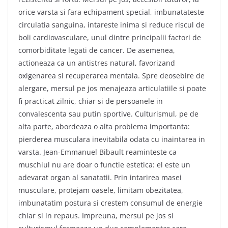
orice varsta si fara echipament special, imbunatateste
circulatia sanguina, intareste inima si reduce riscul de
boli cardiovasculare, unul dintre principalii factori de
comorbiditate legati de cancer. De asemenea,
actioneaza ca un antistres natural, favorizand
oxigenarea si recuperarea mentala. Spre deosebire de
alergare, mersul pe jos menajeaza articulatiile si poate
fi practicat zilnic, chiar si de persoanele in
convalescenta sau putin sportive. Culturismul, pe de
alta parte, abordeaza o alta problema importanta:
pierderea musculara inevitabila odata cu inaintarea in
varsta. Jean-Emmanuel Bibault reaminteste ca
muschiul nu are doar o functie estetica: el este un
adevarat organ al sanatatii. Prin intarirea masei
musculare, protejam oasele, limitam obezitatea,
imbunatatim postura si crestem consumul de energie
chiar si in repaus. Impreuna, mersul pe jos si