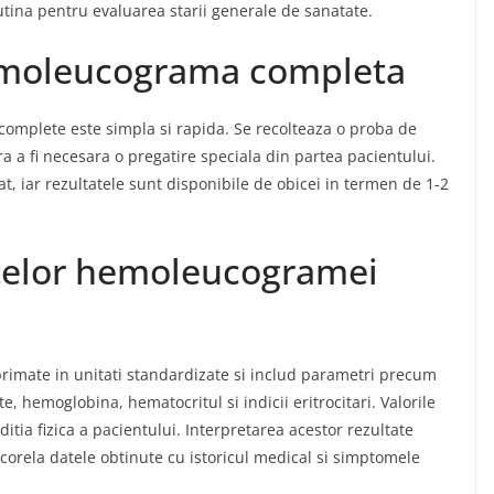
utina pentru evaluarea starii generale de sanatate
.
emoleucograma completa
omplete este simpla si rapida.
Se recolteaza o proba de
a a fi necesara o pregatire speciala din partea pacientului.
at, iar rezultatele sunt disponibile de obicei in termen de 1-2
atelor hemoleucogramei
imate in unitati standardizate si includ parametri precum
te, hemoglobina, hematocritul si indicii eritrocitari.
Valorile
itia fizica a pacientului.
Interpretarea acestor rezultate
 corela datele obtinute cu istoricul medical si simptomele