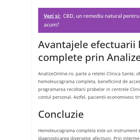
Vezi si:
CBD, un remediu natural pentru s
acum?
Avantajele efectuari
complete prin Analiz
AnalizeOnline.ro, parte a retelei Clinica Sante, o
hemoleucograma completa, beneficiind de acces ra
programarea recoltarii probelor in centrele Clini
contul personal.
Astfel, pacientii economisesc ti
Concluzie
Hemoleucograma completa este un instrument esen
diagnosticarea diverselor afectiuni.
Prin interme