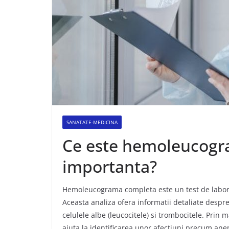
SANATATE-MEDICINA
Ce este hemoleucogra
importanta?
Hemoleucograma completa este un test de laborat
Aceasta analiza ofera informatii detaliate despre 
celulele albe (leucocitele) si trombocitele.
Prin m
ajuta la identificarea unor afectiuni precum anemi