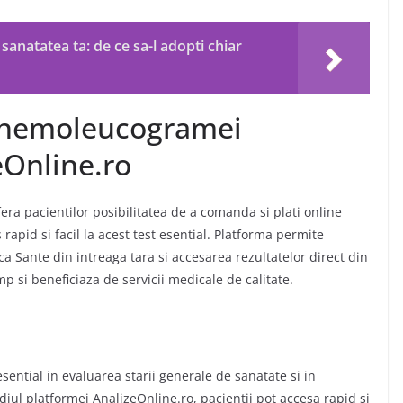
anatatea ta: de ce sa-l adopti chiar
i hemoleucogramei
eOnline.ro
fera pacientilor posibilitatea de a comanda si plati online
pid si facil la acest test esential.
Platforma permite
ca Sante din intreaga tara si accesarea rezultatelor direct din
mp si beneficiaza de servicii medicale de calitate
.
tial in evaluarea starii generale de sanatate si in
diul platformei AnalizeOnline.ro, pacientii pot accesa rapid si