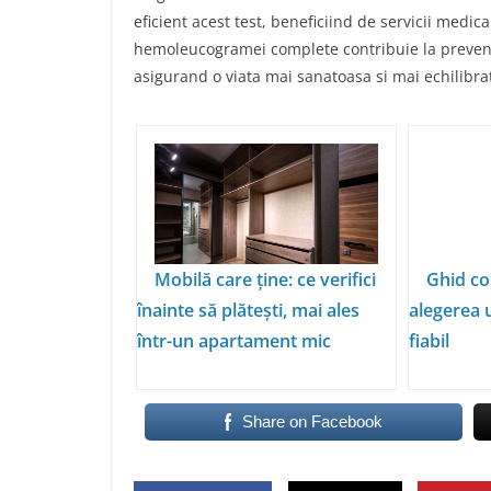
eficient acest test, beneficiind de servicii medica
hemoleucogramei complete contribuie la preveni
asigurand o viata mai sanatoasa si mai echilibra
Mobilă care ține: ce verifici
Ghid co
înainte să plătești, mai ales
alegerea 
într-un apartament mic
fiabil
Share on Facebook