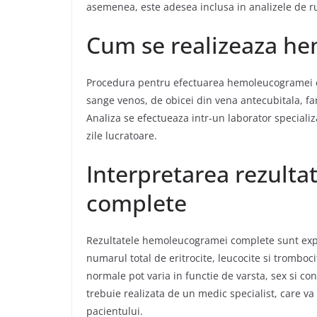
asemenea, este adesea inclusa in analizele de r
Cum se realizeaza h
Procedura pentru efectuarea hemoleucogramei c
sange venos, de obicei din vena antecubitala, far
Analiza se efectueaza intr-un laborator specializ
zile lucratoare
.
Interpretarea rezult
complete
Rezultatele hemoleucogramei complete sunt expr
numarul total de eritrocite, leucocite si tromboci
normale pot varia in functie de varsta, sex si cond
trebuie realizata de un medic specialist, care va
pacientului
.