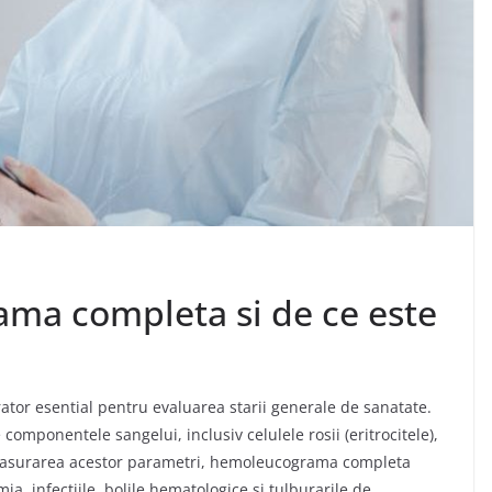
ma completa si de ce este
or esential pentru evaluarea starii generale de sanatate.
componentele sangelui, inclusiv celulele rosii (eritrocitele),
asurarea acestor parametri, hemoleucograma completa
a, infectiile, bolile hematologice si tulburarile de