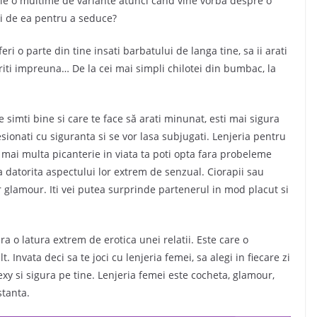
zitie o multime de variante atunci cand vine vorba despre o
ci de ea pentru a seduce?
ri o parte din tine insati barbatului de langa tine, sa ii arati
riti impreuna… De la cei mai simpli chilotei din bumbac, la
 simti bine si care te face să arati minunat, esti mai sigura
esionati cu siguranta si se vor lasa subjugati. Lenjeria pentru
 mai multa picanterie in viata ta poti opta fara probeleme
oga datorita aspectului lor extrem de senzual. Ciorapii sau
er glamour. Iti vei putea surprinde partenerul in mod placut si
ra o latura extrem de erotica unei relatii. Este care o
 Invata deci sa te joci cu lenjeria femei, sa alegi in fiecare zi
 sexy si sigura pe tine. Lenjeria femei este cocheta, glamour,
stanta.