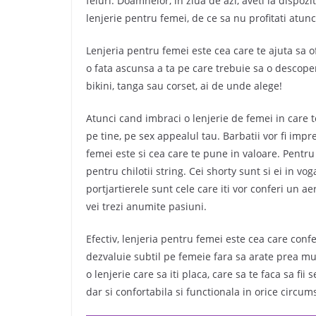
feluri. Doamnelor, in ziua de azi, aveti la dispo
lenjerie pentru femei, de ce sa nu profitati atun
Lenjeria pentru femei este cea care te ajuta sa ofe
o fata ascunsa a ta pe care trebuie sa o descope
bikini, tanga sau corset, ai de unde alege!
Atunci cand imbraci o lenjerie de femei in care te
pe tine, pe sex appealul tau. Barbatii vor fi impr
femei este si cea care te pune in valoare. Pentru
pentru chilotii string. Cei shorty sunt si ei in v
portjartierele sunt cele care iti vor conferi un a
vei trezi anumite pasiuni.
Efectiv, lenjeria pentru femei este cea care confe
dezvaluie subtil pe femeie fara sa arate prea mult.
o lenjerie care sa iti placa, care sa te faca sa fii
dar si confortabila si functionala in orice circum