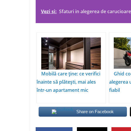
Vezi si:
Sfaturi in alegerea de carucioare
Mobilă care ține: ce verifici
Ghid co
înainte să plătești, mai ales
alegerea 
într-un apartament mic
fiabil
Share on Facebook