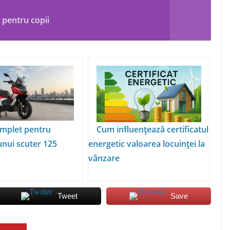
 pentru copii
mplet pentru
Cum influențează certificatul
unui scuter 125
energetic valoarea locuinței la
vânzare
Tweet
Save