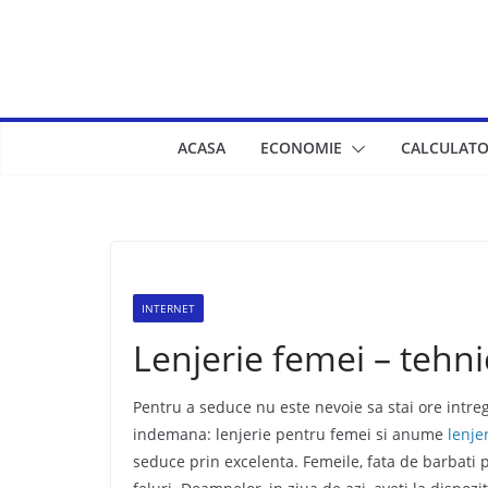
Skip
to
content
ACASA
ECONOMIE
CALCULATO
INTERNET
Lenjerie femei – tehni
Pentru a seduce nu este nevoie sa stai ore intregi
indemana: lenjerie pentru femei si anume
lenje
seduce prin excelenta. Femeile, fata de barbati p