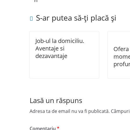
ri
S-ar putea să-ți placă și
Job-ul la domiciliu.
Aventaje si
Ofera
dezavantaje
mome
profu
Lasă un răspuns
Adresa ta de email nu va fi publicată.
Câmpuril
Comentariu
*