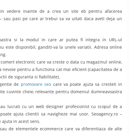
i in vedere inainte de a crea un site eb pentru afacerea
sau pasi pe care ar trebui sa va uitati daca aveti deja un
astra si la modul in care ar putea fi integra in URL-ul
este disponibil, ganditi-va la unele variatii. Adresa online
ing.
comert electronic care va creste o data cu magazinul online,
a nevoie pentru a functiona cat mai eficient (capacitatea de a
tii de siguranta si fiabilitate).
agentie de
promovare seo
care va poate ajuta sa cresteti in
ite cuvinte cheie, relevante pentru domeniul dumneavoastra
sau lucrati cu un web designer profesionist cu scopul de a
poate ajuta clientii sa navigheze mai usor. Seoagency.ro –
 ajuta in acest sens.
e sau de elementele ecommerce care va diferentiaza de alte