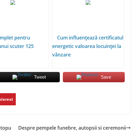
mplet pentru
Cum influențează certificatul
unui scuter 125
energetic valoarea locuinței la
vânzare
Tweet
Save
nterest
ptopu
Despre pempele funebre, autopsii si ceremonii