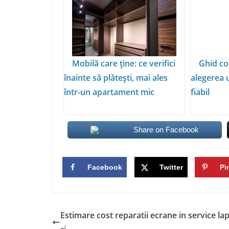
Mobilă care ține: ce verifici
Ghid co
înainte să plătești, mai ales
alegerea 
într-un apartament mic
fiabil
Share on Facebook
Facebook
Twitter
Pi
Estimare cost reparatii ecrane in service la