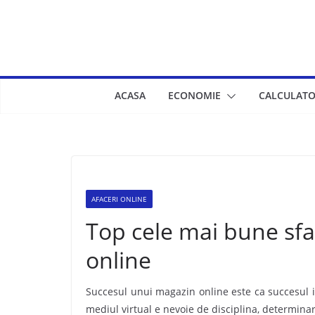
Skip
to
content
ACASA
ECONOMIE
CALCULATO
AFACERI ONLINE
Top cele mai bune sf
online
Succesul unui magazin online este ca succesul in
mediul virtual e nevoie de disciplina, determinare