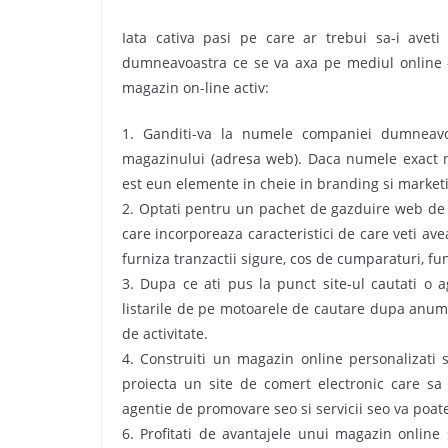
Iata cativa pasi pe care ar trebui sa-i avet
dumneavoastra ce se va axa pe mediul online – 
magazin on-line activ:
1. Ganditi-va la numele companiei dumneavo
magazinului (adresa web). Daca numele exact nu 
est eun elemente in cheie in branding si market
2. Optati pentru un pachet de gazduire web de 
care incorporeaza caracteristici de care veti ave
furniza tranzactii sigure, cos de cumparaturi, func
3. Dupa ce ati pus la punct site-ul cautati o 
listarile de pe motoarele de cautare dupa anum
de activitate.
4. Construiti un magazin online personalizati 
proiecta un site de comert electronic care sa 
agentie de promovare seo si servicii seo va poate
6. Profitati de avantajele unui magazin onlin