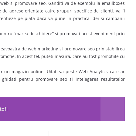
g web si promovare seo. Ganditi-va de exemplu la emailboxes
 de adrese orientate catre grupuri specifice de clienti. Va fi
entieze pe piata daca va pune in practica idei si campanii
ta pentru “marea deschidere” si promovati acest eveniment prin
mneavoastra de web marketing si promovare seo prin stabilirea
romotie. In acest fel, puteti masura, care au fost promotiile cu
ntr-un magazin online. Uitati-va peste Web Analytics care ar
ghidati pentru promovare seo si intelegerea rezultatelor
tofi