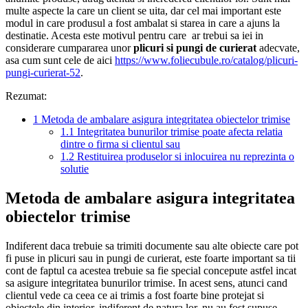
multe aspecte la care un client se uita, dar cel mai important este
modul in care produsul a fost ambalat si starea in care a ajuns la
destinatie. Acesta este motivul pentru care ar trebui sa iei in
considerare cumpararea unor
plicuri si pungi de curierat
adecvate,
asa cum sunt cele de aici
https://www.foliecubule.ro/catalog/plicuri-
pungi-curierat-52
.
Rezumat:
1
Metoda de ambalare asigura integritatea obiectelor trimise
1.1
Integritatea bunurilor trimise poate afecta relatia
dintre o firma si clientul sau
1.2
Restituirea produselor si inlocuirea nu reprezinta o
solutie
Metoda de ambalare asigura integritatea
obiectelor trimise
Indiferent daca trebuie sa trimiti documente sau alte obiecte care pot
fi puse in plicuri sau in pungi de curierat, este foarte important sa tii
cont de faptul ca acestea trebuie sa fie special concepute astfel incat
sa asigure integritatea bunurilor trimise. In acest sens, atunci cand
clientul vede ca ceea ce ai trimis a fost foarte bine protejat si
obiectele din interior, indiferent de natura lor, nu au fost supuse