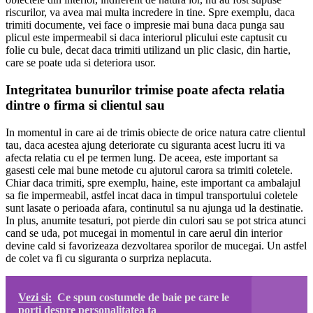
riscurilor, va avea mai multa incredere in tine. Spre exemplu, daca
trimiti documente, vei face o impresie mai buna daca punga sau
plicul este impermeabil si daca interiorul plicului este captusit cu
folie cu bule, decat daca trimiti utilizand un plic clasic, din hartie,
care se poate uda si deteriora usor.
Integritatea bunurilor trimise poate afecta relatia
dintre o firma si clientul sau
In momentul in care ai de trimis obiecte de orice natura catre clientul
tau, daca acestea ajung deteriorate cu siguranta acest lucru iti va
afecta relatia cu el pe termen lung. De aceea, este important sa
gasesti cele mai bune metode cu ajutorul carora sa trimiti coletele.
Chiar daca trimiti, spre exemplu, haine, este important ca ambalajul
sa fie impermeabil, astfel incat daca in timpul transportului coletele
sunt lasate o perioada afara, continutul sa nu ajunga ud la destinatie.
In plus, anumite tesaturi, pot pierde din culori sau se pot strica atunci
cand se uda, pot mucegai in momentul in care aerul din interior
devine cald si favorizeaza dezvoltarea sporilor de mucegai. Un astfel
de colet va fi cu siguranta o surpriza neplacuta.
Vezi si:
Ce spun costumele de baie pe care le
porti despre personalitatea ta