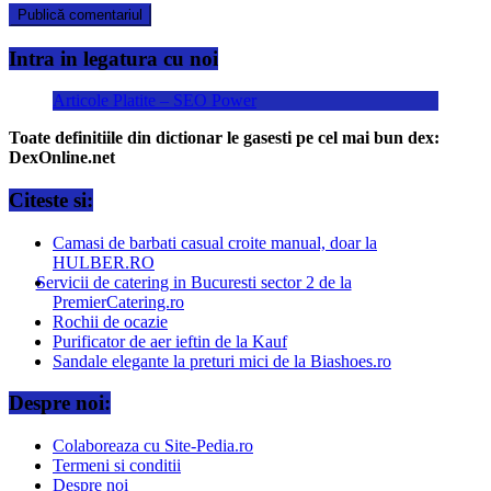
Intra in legatura cu noi
Articole Platite – SEO Power
Toate definitiile din dictionar le gasesti pe cel mai bun dex:
DexOnline.net
Citeste si:
Camasi de barbati casual croite manual, doar la
HULBER.RO
Servicii de catering in Bucuresti sector 2 de la
PremierCatering.ro
Rochii de ocazie
Purificator de aer ieftin de la Kauf
Sandale elegante la preturi mici de la Biashoes.ro
Despre noi:
Colaboreaza cu Site-Pedia.ro
Termeni si conditii
Despre noi