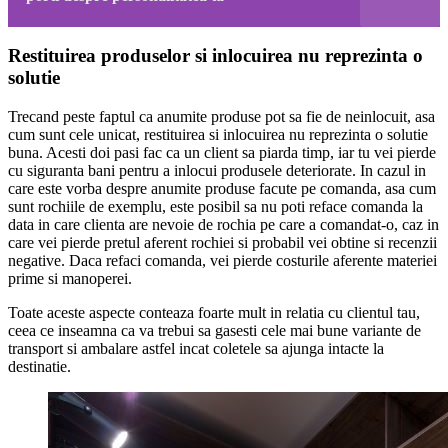
Restituirea produselor si inlocuirea nu reprezinta o
solutie
Trecand peste faptul ca anumite produse pot sa fie de neinlocuit, asa
cum sunt cele unicat, restituirea si inlocuirea nu reprezinta o solutie
buna. Acesti doi pasi fac ca un client sa piarda timp, iar tu vei pierde
cu siguranta bani pentru a inlocui produsele deteriorate. In cazul in
care este vorba despre anumite produse facute pe comanda, asa cum
sunt rochiile de exemplu, este posibil sa nu poti reface comanda la
data in care clienta are nevoie de rochia pe care a comandat-o, caz in
care vei pierde pretul aferent rochiei si probabil vei obtine si recenzii
negative. Daca refaci comanda, vei pierde costurile aferente materiei
prime si manoperei.
Toate aceste aspecte conteaza foarte mult in relatia cu clientul tau,
ceea ce inseamna ca va trebui sa gasesti cele mai bune variante de
transport si ambalare astfel incat coletele sa ajunga intacte la
destinatie.