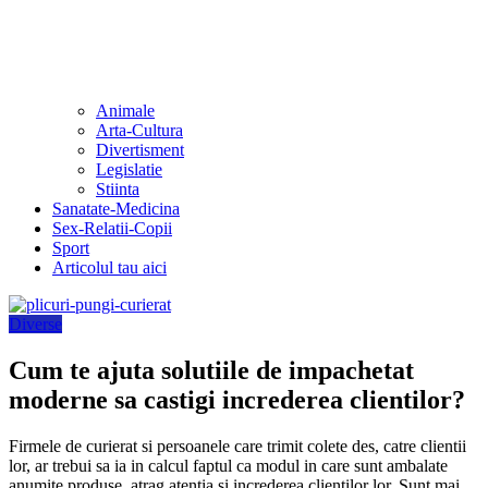
Animale
Arta-Cultura
Divertisment
Legislatie
Stiinta
Sanatate-Medicina
Sex-Relatii-Copii
Sport
Articolul tau aici
Diverse
Cum te ajuta solutiile de impachetat
moderne sa castigi increderea clientilor?
Firmele de curierat si persoanele care trimit colete des, catre clientii
lor, ar trebui sa ia in calcul faptul ca modul in care sunt ambalate
anumite produse, atrag atentia si increderea clientilor lor. Sunt mai