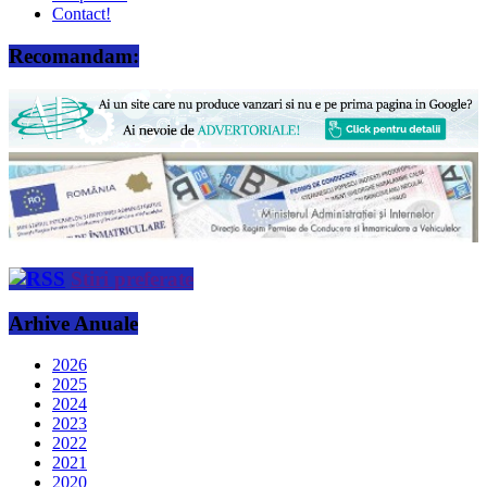
Contact!
Recomandam:
Stiri preferate
Arhive Anuale
2026
2025
2024
2023
2022
2021
2020