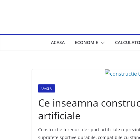
Skip
to
content
ACASA
ECONOMIE
CALCULATO
AFACERI
Ce inseamna construct
artificiale
Constructie terenuri de sport artificiale reprez
suprafete sportive durabile, compatibile cu stan