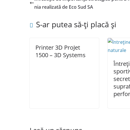
nia realizată de Eco Sud SA
S-ar putea să-ți placă și
Printer 3D ProJet
1500 – 3D Systems
Întreț
sporti
secret
supraf
perfo