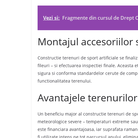
Vezi si:
Fragmente din cursul de Drept C
Montajul accesoriilor s
Constructie terenuri de sport artificiale se finaliz
fileuri – si efectuarea inspectiei finale. Aceasta
sigura si conforma standardelor cerute de competi
functionalitatea terenului.
Avantajele terenurilor 
Un beneficiu major al constructie terenuri de sport
meteorologice severe – temperaturi extreme sau
este financiara avantajoasa, iar suprafata raman
fi utilizate intens pe tot parcursul anului, elim