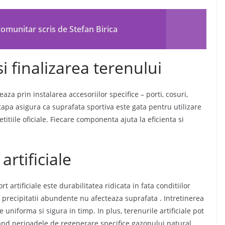
omunitar scris de Stefan Birica
i finalizarea terenului
eaza prin instalarea accesoriilor specifice – porti, cosuri,
 etapa asigura ca suprafata sportiva este gata pentru utilizare
tiile oficiale. Fiecare componenta ajuta la eficienta si
artificiale
 artificiale este durabilitatea ridicata in fata conditiilor
 precipitatii abundente nu afecteaza suprafata
.
Intretinerea
e uniforma si sigura in timp
.
In plus, terenurile artificiale pot
inand perioadele de regenerare specifice gazonului natural.