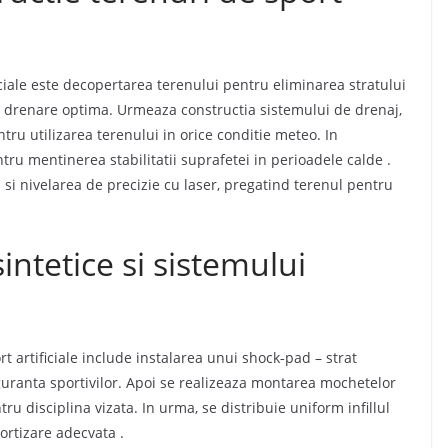
iciale este decopertarea terenului pentru eliminarea stratului
 o drenare optima. Urmeaza constructia sistemului de drenaj,
tru utilizarea terenului in orice conditie meteo
.
In
ntru mentinerea stabilitatii suprafetei in perioadele calde
.
si nivelarea de precizie cu laser, pregatind terenul pentru
intetice si sistemului
t artificiale include instalarea unui shock‑pad – strat
uranta sportivilor
.
Apoi se realizeaza montarea mochetelor
tru disciplina vizata. In urma, se distribuie uniform infillul
mortizare adecvata
.