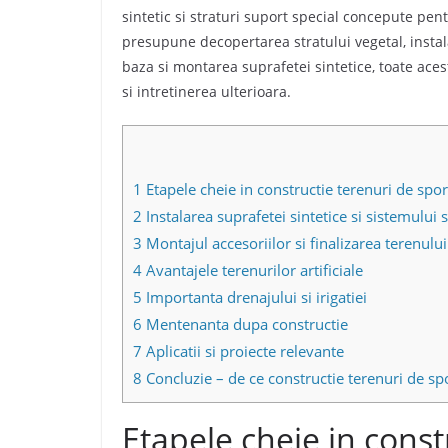
sintetic si straturi suport special concepute pent
presupune decopertarea stratului vegetal, instala
baza si montarea suprafetei sintetice, toate aces
si intretinerea ulterioara.
1
Etapele cheie in constructie terenuri de sport
2
Instalarea suprafetei sintetice si sistemului
3
Montajul accesoriilor si finalizarea terenului
4
Avantajele terenurilor artificiale
5
Importanta drenajului si irigatiei
6
Mentenanta dupa constructie
7
Aplicatii si proiecte relevante
8
Concluzie – de ce constructie terenuri de sport
Etapele cheie in const