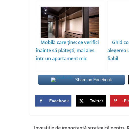
Mobilă care ține: ce verifici
Ghid co
înainte să plătești, mai ales
alegerea 
într-un apartament mic
fiabil
Share on Facebook
Facebook
Twitter
Pi
Investiție de importanță strategică pentru