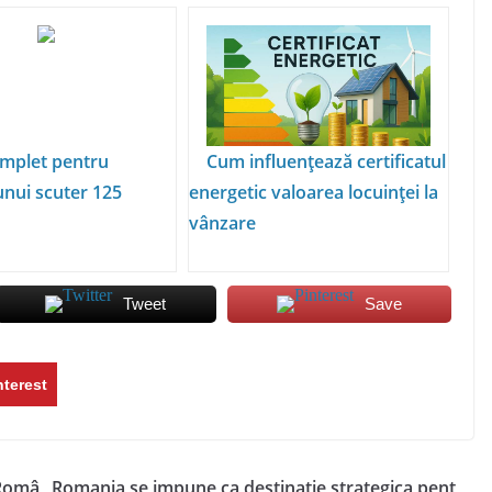
mplet pentru
Cum influențează certificatul
unui scuter 125
energetic valoarea locuinței la
vânzare
Tweet
Save
nterest
 Româ
Romania se impune ca destinatie strategica pent