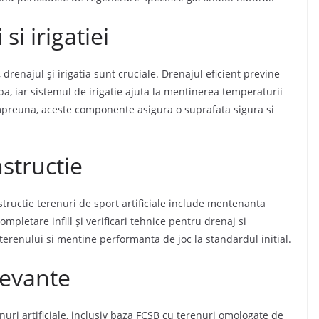
i irigatiei
, drenajul și irigatia sunt cruciale. Drenajul eficient previne
pa, iar sistemul de irigatie ajuta la mentinerea temperaturii
preuna, aceste componente asigura o suprafata sigura si
structie
structie terenuri de sport artificiale include mentenanta
ompletare infill și verificari tehnice pentru drenaj si
 terenului si mentine performanta de joc la standardul initial.
elevante
nuri artificiale, inclusiv baza FCSB cu terenuri omologate de