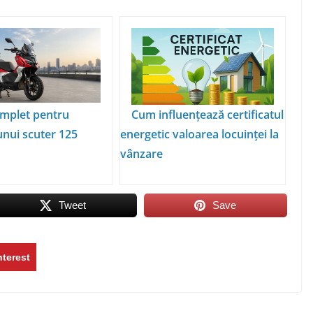
mplet pentru
Cum influențează certificatul
unui scuter 125
energetic valoarea locuinței la
vânzare
Tweet
Save
nterest