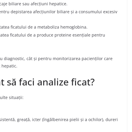
aje biliare sau afecțiuni hepatice.
ntru depistarea afecțiunilor biliare și a consumului excesiv
itatea ficatului de a metaboliza hemoglobina.
tatea ficatului de a produce proteine esențiale pentru
u diagnostic, cât și pentru monitorizarea pacienților care
hepatic.
să faci analize ficat?
lte situații:
ntă, greață, icter (îngălbenirea pielii și a ochilor), dureri