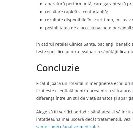
aparatură performantă, care garantează prec
recoltare rapidă și confortabilă;
rezultate disponibile în scurt timp, inclusiv 
posibilitatea de a accesa pachete personaliz
În cadrul rețelei Clinica Sante, pacienții benefici
teste specifice pentru evaluarea sănătății ficatul
Concluzie
Ficatul joacă un rol vital în menținerea echilibr
ficat este esențială pentru prevenirea și tratare
diferența între un stil de viață sănătos și apariț
Alege să îți verifici periodic sănătatea și să incl
întotdeauna mai ușoară decât tratamentul. Vezi 
sante.com/ro/analize-medicale/
.