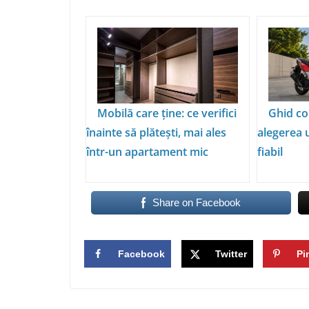
Mobilă care ține: ce verifici
Ghid co
înainte să plătești, mai ales
alegerea 
într-un apartament mic
fiabil
Share on Facebook
Facebook
Twitter
Pi