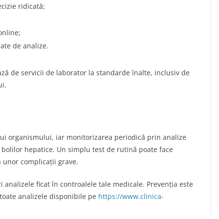
izie ridicată;
online;
ate de analize.
ază de servicii de laborator la standarde înalte, inclusiv de
ui.
ului organismului, iar monitorizarea periodică prin analize
a bolilor hepatice. Un simplu test de rutină poate face
ia unor complicații grave.
uzi analizele ficat în controalele tale medicale. Prevenția este
toate analizele disponibile pe
https://www.clinica-