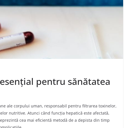
s esențial pentru sănătatea
ane ale corpului uman, responsabil pentru filtrarea toxinelor,
or nutritive. Atunci când funcția hepatică este afectată,
 reprezintă cea mai eficientă metodă de a depista din timp
mplicațiile.