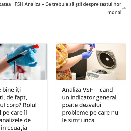
tatea
FSH Analiza – Ce trebuie să știi despre testul hor
monal
 bine îți
Analiza VSH – cand
i, de fapt,
un indicator general
ul corp? Rolul
poate dezvalui
l pe care îl
probleme pe care nu
analizele de
le simti inca
în ecuația