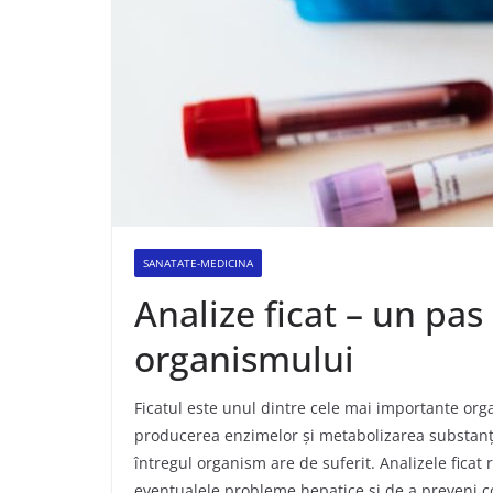
SANATATE-MEDICINA
Analize ficat – un pa
organismului
Ficatul este unul dintre cele mai importante org
producerea enzimelor și metabolizarea substanțel
întregul organism are de suferit. Analizele ficat
eventualele probleme hepatice și de a preveni co