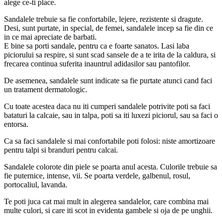
alege ce-ti place.
Sandalele trebuie sa fie confortabile, lejere, rezistente si dragute.
Desi, sunt purtate, in special, de femei, sandalele incep sa fie din ce
in ce mai apreciate de barbati.
E bine sa porti sandale, pentru ca e foarte sanatos. Lasi laba
piciorului sa respire, si sunt scad sansele de a te irita de la caldura, si
frecarea continua suferita inauntrul adidasilor sau pantofilor.
De asemenea, sandalele sunt indicate sa fie purtate atunci cand faci
un tratament dermatologic.
Cu toate acestea daca nu iti cumperi sandalele potrivite poti sa faci
bataturi la calcaie, sau in talpa, poti sa iti luxezi piciorul, sau sa faci o
entorsa.
Ca sa faci sandalele si mai confortabile poti folosi: niste amortizoare
pentru talpi si branduri pentru calcai.
Sandalele colorote din piele se poarta anul acesta. Culorile trebuie sa
fie puternice, intense, vii. Se poarta verdele, galbenul, rosul,
portocaliul, lavanda.
Te poti juca cat mai mult in alegerea sandalelor, care combina mai
multe culori, si care iti scot in evidenta gambele si oja de pe unghii.