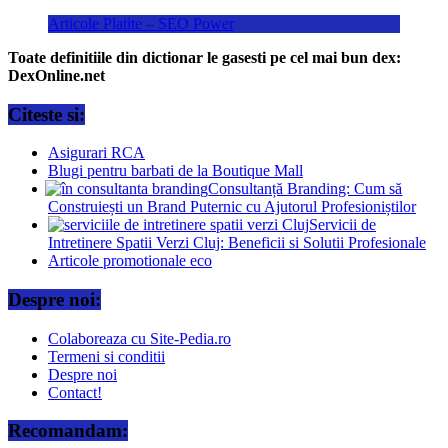
Articole Platite – SEO Power
Toate definitiile din dictionar le gasesti pe cel mai bun dex:
DexOnline.net
Citeste si:
Asigurari RCA
Blugi pentru barbati de la Boutique Mall
Consultanță Branding: Cum să
Construiești un Brand Puternic cu Ajutorul Profesioniștilor
Servicii de
Intretinere Spatii Verzi Cluj: Beneficii si Solutii Profesionale
Articole promotionale eco
Despre noi:
Colaboreaza cu Site-Pedia.ro
Termeni si conditii
Despre noi
Contact!
Recomandam: