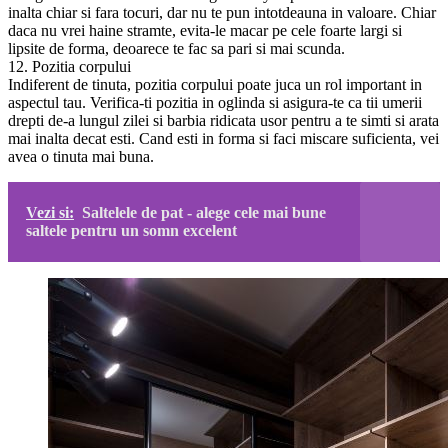
inalta chiar si fara tocuri, dar nu te pun intotdeauna in valoare. Chiar
daca nu vrei haine stramte, evita-le macar pe cele foarte largi si
lipsite de forma, deoarece te fac sa pari si mai scunda.
12. Pozitia corpului
Indiferent de tinuta, pozitia corpului poate juca un rol important in
aspectul tau. Verifica-ti pozitia in oglinda si asigura-te ca tii umerii
drepti de-a lungul zilei si barbia ridicata usor pentru a te simti si arata
mai inalta decat esti. Cand esti in forma si faci miscare suficienta, vei
avea o tinuta mai buna.
Vezi si:
Saltelele de pat - alege cele mai bune
saltele pentru un somn excelent