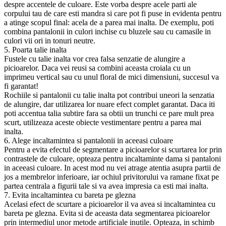
despre accentele de culoare. Este vorba despre acele parti ale
corpului tau de care esti mandra si care pot fi puse in evidenta pentru
a atinge scopul final: acela de a parea mai inalta. De exemplu, poti
combina pantalonii in culori inchise cu bluzele sau cu camasile in
culori vii ori in tonuri neutre.
5. Poarta talie inalta
Fustele cu talie inalta vor crea falsa senzatie de alungire a
picioarelor. Daca vei reusi sa combini aceasta croiala cu un
imprimeu vertical sau cu unul floral de mici dimensiuni, succesul va
fi garantat!
Rochiile si pantalonii cu talie inalta pot contribui uneori la senzatia
de alungire, dar utilizarea lor nuare efect complet garantat. Daca iti
poti accentua talia subtire fara sa obtii un trunchi ce pare mult prea
scurt, utilizeaza aceste obiecte vestimentare pentru a parea mai
inalta.
6. Alege incaltamintea si pantalonii in aceeasi culoare
Pentru a evita efectul de segmentare a picioarelor si scurtarea lor prin
contrastele de culoare, opteaza pentru incaltaminte dama si pantaloni
in aceeasi culoare. In acest mod nu vei atrage atentia asupra partii de
jos a membrelor inferioare, iar ochiul privitorului va ramane fixat pe
partea centrala a figurii tale si va avea impresia ca esti mai inalta.
7. Evita incaltamintea cu bareta pe glezna
Acelasi efect de scurtare a picioarelor il va avea si incaltamintea cu
bareta pe glezna. Evita si de aceasta data segmentarea picioarelor
prin intermediul unor metode artificiale inutile. Opteaza, in schimb