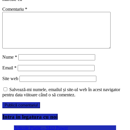
Comentariu
*
Nume
*
Email
*
Site web
Salvează-mi numele, emailul și site-ul web în acest navigator
pentru data viitoare când o să comentez.
Intra in legatura cu noi
Articole Platite – SEO Power