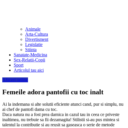
Animale
Arta-Cultura
Divertisment
Legislatie
Stiinta
Sanatate-Medicina
Sex-Relatii-Copii
Sport
Articolul tau aici
Afaceri online
Femeile adora pantofii cu toc inalt
Ai la indemana si alte solutii eficiente atunci cand, pur si simplu, nu
ai chef de pantofi dama cu toc.
Daca natura nu a fost prea darnica in cazul tau in ceea ce priveste
inaltimea, nu trebuie sa fii dezamagita! Stilistii si-au pus mintea si
talentul la contributie si au reusit sa gaseasca o serie de metode