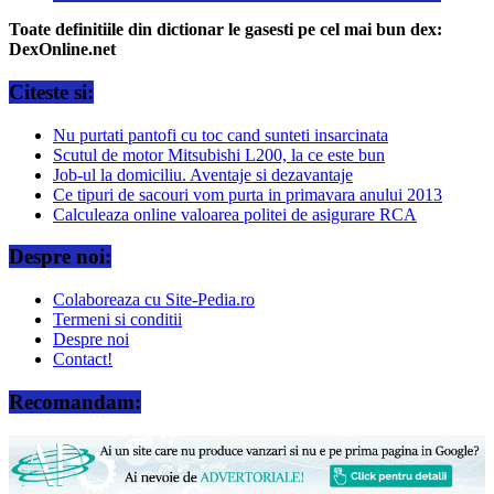
Toate definitiile din dictionar le gasesti pe cel mai bun dex:
DexOnline.net
Citeste si:
Nu purtati pantofi cu toc cand sunteti insarcinata
Scutul de motor Mitsubishi L200, la ce este bun
Job-ul la domiciliu. Aventaje si dezavantaje
Ce tipuri de sacouri vom purta in primavara anului 2013
Calculeaza online valoarea politei de asigurare RCA
Despre noi:
Colaboreaza cu Site-Pedia.ro
Termeni si conditii
Despre noi
Contact!
Recomandam: