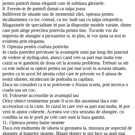
pentru pantofi dama eleganti care iti subtiaza gleznele.
8. Fereste-te de pantofi damai cu talpa joasa
Indiferent de situatie sau de momentul zilei, opteaza pentru
incaltamintea cu toc comod, cu toc inalt sau cu talpa ortopedica.
Magazinele de specialitate iti pun la dispozitie modele variate, dintre
care poti alege perechea potrivita pentru tine. Tocurile vor da
impresia de alungire a picioarelor si, in plus, te vor ajuta sa iesi in
evidenta prin eleganta.
9. Opteaza pentru coafura potrivita
In ciuda parerilor privitoare la avantajele unui par lung din punctul
de vedere al styling-ului, atunci cand vrei sa pari mai inalta este
cazul sa te gandesti de doua ori la aceasta problema. Trebuie sa stii
ca este indicat sa optezi pentru un par mai scurt in aceasta situatie,
pentru ca in acest fel atentia celui care te priveste va fi atrasa de
restul siluetei, nicidecum de podoaba ta capilara.
Daca nu consideri ca ti se potriveste o frizura scurta, poti incerca o
coada sau un coc.
10. Foloseste accesoriile in avantajul tau
Orice obiect vestimentar poate fi scos din anonimat daca este
accesorizat ca la carte. In cazul in care vrei sa pari mai inalta, iti pot
veni in ajutor colierele. Acestea vor crea senzatia de alungire, cu
conditia sa nu le porti pe cele care sunt la baza gatului.
11. Opteaza pentru haine stramte
Daca esti multumita de silueta si greutatea ta, mizeaza pe aspectul de
alungire al hainelor stramte. Blugii skinny te pot face sa arati mai