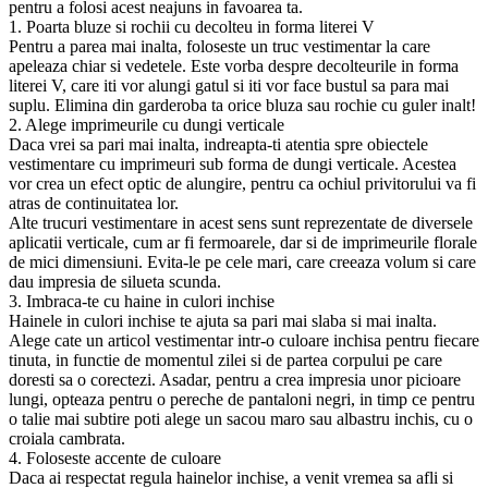
pentru a folosi acest neajuns in favoarea ta.
1. Poarta bluze si rochii cu decolteu in forma literei V
Pentru a parea mai inalta, foloseste un truc vestimentar la care
apeleaza chiar si vedetele. Este vorba despre decolteurile in forma
literei V, care iti vor alungi gatul si iti vor face bustul sa para mai
suplu. Elimina din garderoba ta orice bluza sau rochie cu guler inalt!
2. Alege imprimeurile cu dungi verticale
Daca vrei sa pari mai inalta, indreapta-ti atentia spre obiectele
vestimentare cu imprimeuri sub forma de dungi verticale. Acestea
vor crea un efect optic de alungire, pentru ca ochiul privitorului va fi
atras de continuitatea lor.
Alte trucuri vestimentare in acest sens sunt reprezentate de diversele
aplicatii verticale, cum ar fi fermoarele, dar si de imprimeurile florale
de mici dimensiuni. Evita-le pe cele mari, care creeaza volum si care
dau impresia de silueta scunda.
3. Imbraca-te cu haine in culori inchise
Hainele in culori inchise te ajuta sa pari mai slaba si mai inalta.
Alege cate un articol vestimentar intr-o culoare inchisa pentru fiecare
tinuta, in functie de momentul zilei si de partea corpului pe care
doresti sa o corectezi. Asadar, pentru a crea impresia unor picioare
lungi, opteaza pentru o pereche de pantaloni negri, in timp ce pentru
o talie mai subtire poti alege un sacou maro sau albastru inchis, cu o
croiala cambrata.
4. Foloseste accente de culoare
Daca ai respectat regula hainelor inchise, a venit vremea sa afli si