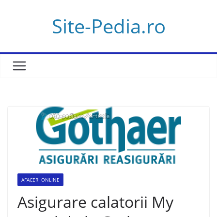
Skip
Site-Pedia.ro
to
content
AFACERI ONLINE
Asigurare calatorii My